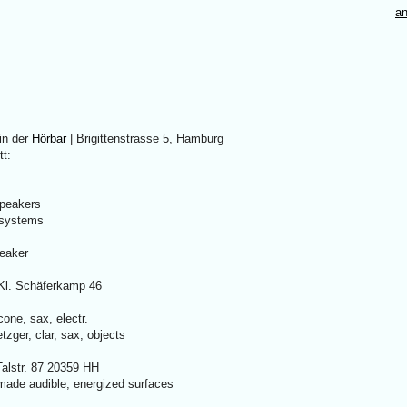
an
in der
Hörbar
| Brigittenstrasse 5, Hamburg
t:
speakers
 systems
peaker
 Kl. Schäferkamp 46
ne, sax, electr.
zger, clar, sax, objects
Talstr. 87 20359 HH
made audible, energized surfaces