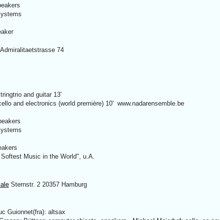
peakers
 systems
eaker
 Admiralitaetstrasse 74
ringtrio and guitar 13'
 cello and electronics (world première) 10' www.nadarensemble.be
peakers
 systems
peakers
 Softest Music in the World", u.A.
ale
Sternstr. 2 20357 Hamburg
c Guionnet(fra): altsax