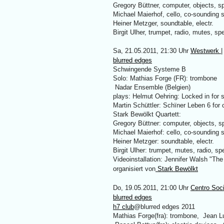
Gregory Büttner, computer, objects, s
Michael Maierhof, cello, co-sounding
Heiner Metzger, soundtable, electr.
Birgit Ulher, trumpet, radio, mutes, sp
Sa, 21.05.2011, 21:30 Uhr
Westwerk
|
blurred edges
Schwingende Systeme B
Solo: Mathias Forge (FR): trombone
Nadar Ensemble (Belgien)
plays: Helmut Oehring: Locked in for st
Martin Schüttler: Schïner Leben 6 for
Stark Bewölkt Quartett:
Gregory Büttner: computer, objects, s
Michael Maierhof: cello, co-sounding
Heiner Metzger: soundtable, electr.
Birgit Ulher: trumpet, mutes, radio, s
Videoinstallation: Jennifer Walsh "The
organisiert von
Stark Bewölkt
Do, 19.05.2011, 21:00 Uhr
Centro Soci
blurred edges
h7 club
@blurred edges 2011
Mathias Forge(fra): trombone, Jean Lu