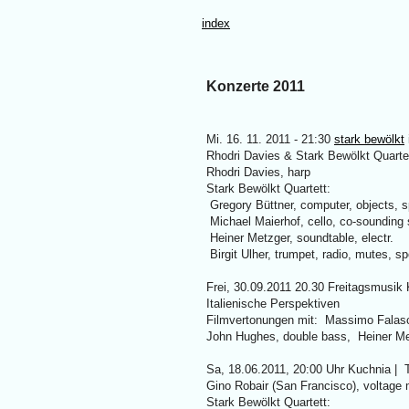
index
Konzerte 2011
Mi. 16. 11. 2011 - 21:30
stark bewölkt
Rhodri Davies & Stark Bewölkt Quartet
Rhodri Davies, harp
Stark Bewölkt Quartett:
Gregory Büttner, computer, objects, 
Michael Maierhof, cello, co-sounding
Heiner Metzger, soundtable, electr.
Birgit Ulher, trumpet, radio, mutes, s
Frei, 30.09.2011 20.30 Freitagsmusik
Italienische Perspektiven
Filmvertonungen mit: Massimo Falasco
John Hughes, double bass, Heiner Met
Sa, 18.06.2011, 20:00 Uhr Kuchnia | 
Gino Robair (San Francisco), voltage 
Stark Bewölkt Quartett: