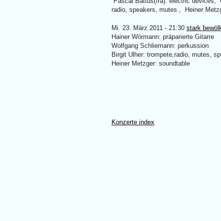
Pascal Battus(fra): electric devices,
radio, speakers, mutes , Heiner Metzg
Mi. 23. März 2011 - 21:30
stark bewöl
Hainer Wörmann: präparierte Gitarre
Wolfgang Schliemann: perkussion
Birgit Ulher: trompete,radio, mutes, s
Heiner Metzger: soundtable
Konzerte index