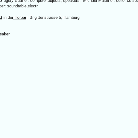
 Gregory Büttner: computer,objects, speakers, Michael Maierhof: cello, co-so
er: soundtable,electr.
kt
in der
Hörbar
| Brigittenstrasse 5, Hamburg
peaker