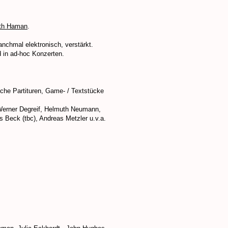
ith Haman
.
anchmal elektronisch, verstärkt.
d in ad-hoc Konzerten.
che Partituren, Game- / Textstücke
 Werner Degreif, Helmuth Neumann,
 Beck (tbc), Andreas Metzler u.v.a.