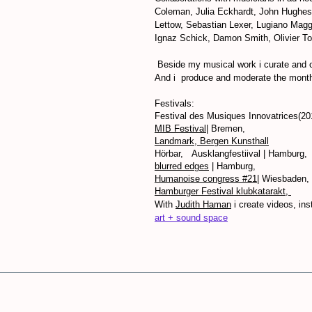
Coleman, Julia Eckhardt, John Hughes
Lettow, Sebastian Lexer, Lugiano Magg
Ignaz Schick, Damon Smith, Olivier To
Beside my musical work i curate and 
And i produce and moderate the mont
Festivals:
Festival des Musiques Innovatrices
(20
MIB Festival
| Bremen,
Landmark, Bergen Kunsthall
Hörbar, Ausklangfestiival
| Hamburg,
blurred edges
| Hamburg,
Humanoise
congress #21
| Wiesbaden,
Hamburger Festival
klubkatarakt
,
With
Judith Haman
i create videos, in
art + sound space