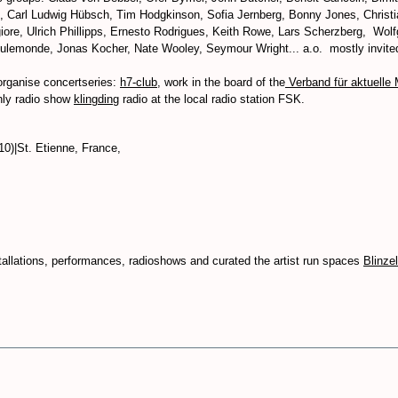
, Carl Ludwig Hübsch, Tim Hodgkinson, Sofia Jernberg, Bonny Jones, Chris
iore, Ulrich Phillipps, Ernesto Rodrigues, Keith Rowe, Lars Scherzberg, W
ulemonde, Jonas Kocher, Nate Wooley, Seymour Wright... a.o. mostly invite
organise concertseries:
h7-club
, work in the board of the
Verband für aktuelle
hly radio show
klingding
radio at the local radio station FSK.
10)|St. Etienne, France,
stallations, performances, radioshows and curated the artist run spaces
Blinze