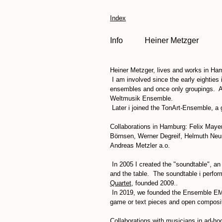
Index
Info Heiner Metzger
Heiner Metzger
, lives and works in Ha
I am involved since the early eighties
ensembles and once only groupings. At 
Weltmusik Ensemble.
Later i joined the TonArt-Ensemble, a 
Collaborations in Hamburg: Felix Maye
Börnsen, Werner Degreif, Helmuth Neum
Andreas Metzler a.o.
In 2005 I created the "soundtable", an 
and the table. The soundtable i perform
Quartet
, founded 2009..
In 2019, we founded the Ensemble EMN,
game or text pieces and open composi
Collaborations with musicians in ad-h