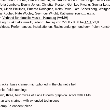
ymel, John Butcher, Benoit Cancoin, Dimitra Lazaridou Chatzigoga, Gene Co
ofia Jernberg, Bonny Jones, Christian Kesten, Goh Lee Kwang, Gunnar Lett
r, Ulrich Phillipps, Ernesto Rodrigues, Keith Rowe, Lars Scherzberg, Wolfga
s Kocher, Nate Wooley, Seymour Wright, Katherine Young... u.v.a.
im
Verband für aktuelle Musik - Hamburg
(VAMH).
ung für aktuelle musik, jeden 3. freitag von 22:00 - 0:00 bei
FSK
93,0
Videos, Performances, Installationen, Radiosendungen und dem freien Kuns
ks bass clarinet microphoned in the clarinet’s bell
ic, fieldrecordings
wo, three, four mixes of Earle Browns graphical score with EMN
n alto clarinet, with extended techniques
amp / a concept piece