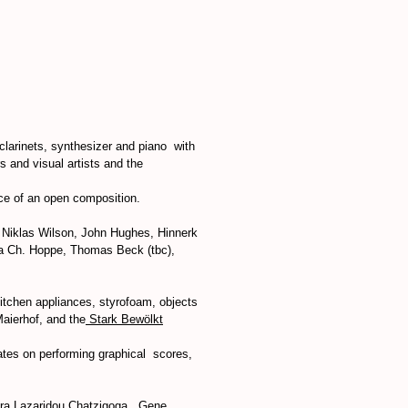
clarinets, synthesizer and piano with
 and visual artists and the
nce of an open composition.
 Niklas Wilson, John Hughes, Hinnerk
ia Ch. Hoppe, Thomas Beck (tbc),
kitchen appliances, styrofoam, objects
Maierhof, and the
Stark Bewölkt
tes on performing graphical scores,
itra Lazaridou Chatzigoga, Gene