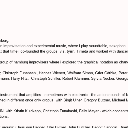
mburg.
 in improvisation and experimental music, where i play soundtable, saxophon, 
that time i co-founded the groups: vis, tyrrn, Timeta and worked with dancers
group of hamburg improvisers where i explored the graphical notation as cha
r, Christoph Funabashi, Hannes Wienert, Wolfram Simon, Griet Gäthke, Peter
ann, Harry Nitz, Christoph Schiller, Robert Klammer, Sylvia Necker, Georg
instrument that amplifies - sometimes with electronic - the action sounds of 
ed in different once only gropus, with Birgit Ulher, Gregory Büttner, Michael 
 with Kristin Kuldkepp, Christoph Funabashi, Felix Mayer - which concentra
tions.
oc groups: Claus von Bebber, Ofer Bymel, John Butcher, Benoit Cancoin, Dim