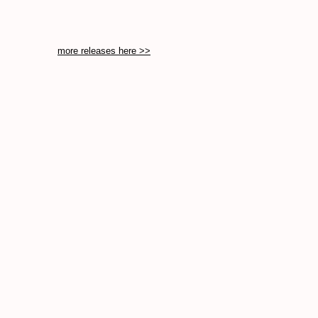
c. CS 170
more releases here >>