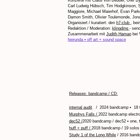
Konzerte mit Claus von Bebber, Ofer B
Carl Ludwig Hübsch, Tim Hodgkinson, S
Maggiore, Michael Maierhof, Evan Parke
Damon Smith, Olivier Toulemonde, Jona
Organisiert / kuratiert: den
h7-club
, be
Redaktion / Moderation:
klingding
- send
Zusammenarbeit mit
Judith Haman
bei 
hierunda • off art + sound space
Releases:
bandcamp / CD:
internal audit
/ 2024 bandcamp • 18 trac
Murphys Falls
/
2022 bandcamp electron
dec52 /
2020 bandcamp / dec52 • one, t
huff + puff /
2018 bandcamp / 19 solos a
Study 1 of the Long While
/ 2016 bandc