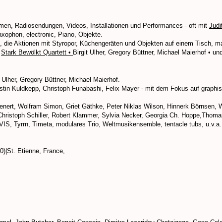
men, Radiosendungen, Videos, Installationen und Performances - oft mit
Jud
axophon, electronic, Piano, Objekte.
on, die Aktionen mit Styropor, Küchengeräten und Objekten auf einem Tisch, m
m
Stark Bewölkt Quartett
•
Birgit Ulher, Gregory Büttner, Michael Maierhof • un
 Ulher, Gregory Büttner, Michael Maierhof.
tin Kuldkepp, Christoph Funabashi, Felix Mayer - mit dem Fokus auf graphis
ienert, Wolfram Simon, Griet Gäthke, Peter Niklas Wilson, Hinnerk Börnsen,
Christoph Schiller, Robert Klammer, Sylvia Necker, Georgia Ch. Hoppe,Thomas
S, Tyrrn, Timeta, modulares Trio, Weltmusikensemble, tentacle tubs, u.v.a.
0)|St. Etienne, France,