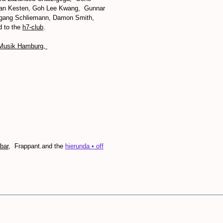
tian Kesten, Goh Lee Kwang, Gunnar
olfgang Schliemann, Damon Smith,
d to the
h7-club
.
 Musik Hamburg,
lbar
, Frappant.and the
hierunda • off