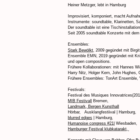
Heiner Metzger, l
ebt in Hamburg
Improvisiert, komponiert, macht Aufnah
Instrumente: soundtable, Klarinetten, S
Der soundtable ist eine Tischinstallati
Seit 2005 soundtable Konzerte mit de
Ensembles:
Stark Bewölkt
, 2009 gegündet mit Birgit
Ensemble EMN, 2019 gegründet mit Kris
und open compositions.
Frühere Kollaborationen: mit Hannes W
Harry Nitz, Holger Kern, John Hughes, 
Frühere Ensembles: TonArt Ensemble, VI
Festivals:
Festival des Musiques Innovatrices
(201
MIB Festival
| Bremen,
Landmark, Bergen Kunsthall
Hörbar, Ausklangfestiival
| Hamburg,
blurred edges
| Hamburg,
Humanoise
congress #21
| Wiesbaden,
Hamburger Festival
klubkatarakt
,