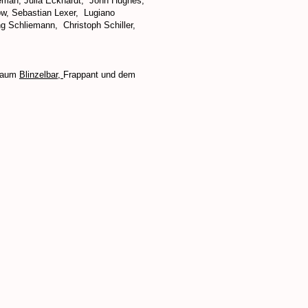
leman, Julia Eckhardt, John Hughes,
ow, Sebastian Lexer, Lugiano
ng Schliemann, Christoph Schiller,
traum
Blinzelbar,
Frappant und dem